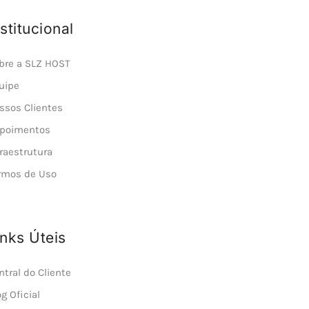
nstitucional
bre a SLZ HOST
uipe
ssos Clientes
poimentos
fraestrutura
rmos de Uso
inks Úteis
ntral do Cliente
og Oficial