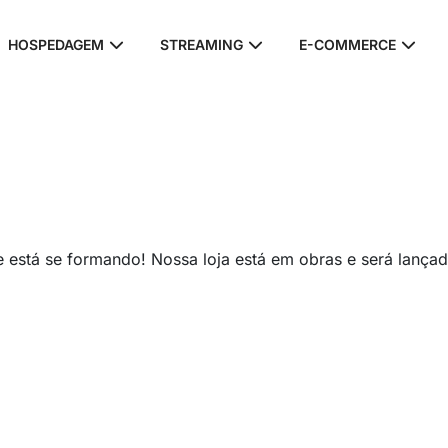
HOSPEDAGEM
STREAMING
E-COMMERCE
andes coisas estão no horizo
 está se formando! Nossa loja está em obras e será lança